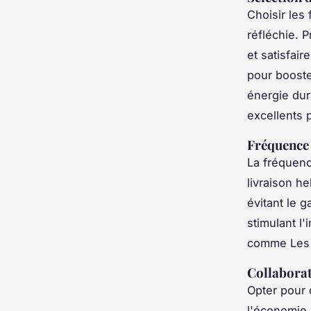
Choisir les 
réfléchie. P
et satisfair
pour booste
énergie dur
excellents 
Fréquence 
La fréquenc
livraison h
évitant le 
stimulant l
comme Les Pl
Collaborat
Opter pour 
l'économie r