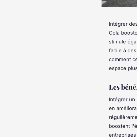
Intégrer de
Cela booste
stimule éga
facile à de
comment cett
espace plus
Les bénéf
Intégrer un
en amélior
régulièreme
boostent l'é
entreprises