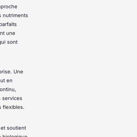
pproche
es nutriments
parfaits
ent une
ui sont
prise. Une
out en
ontinu,
s services
 flexibles.
 et soutient
e biologique