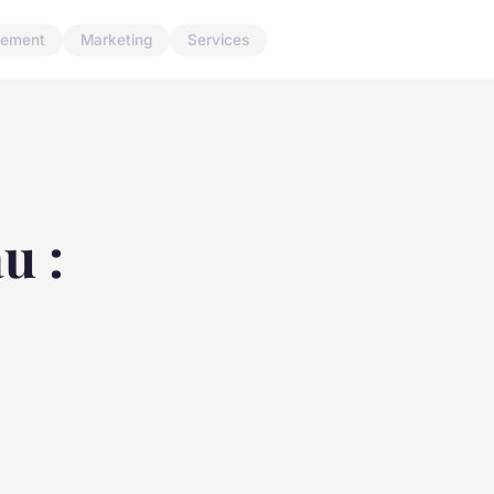
ement
Marketing
Services
u :