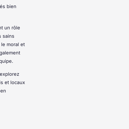
yés bien
t un rôle
s sains
le moral et
 également
équipe.
 explorez
is et locaux
 en