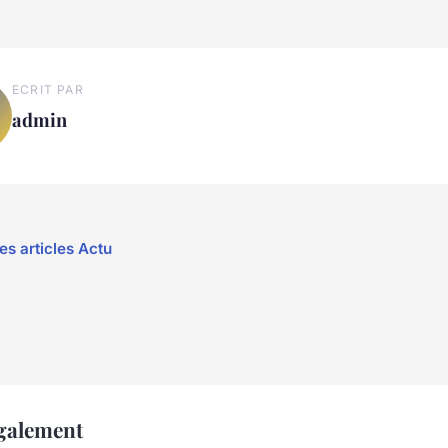
ECRIT PAR
admin
es articles Actu
également