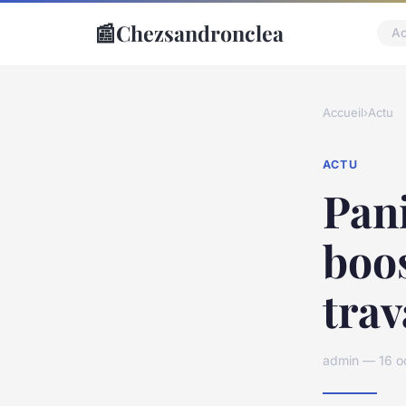
📰
Chezsandronclea
Ac
Accueil
›
Actu
ACTU
Pani
boos
trav
admin — 16 o