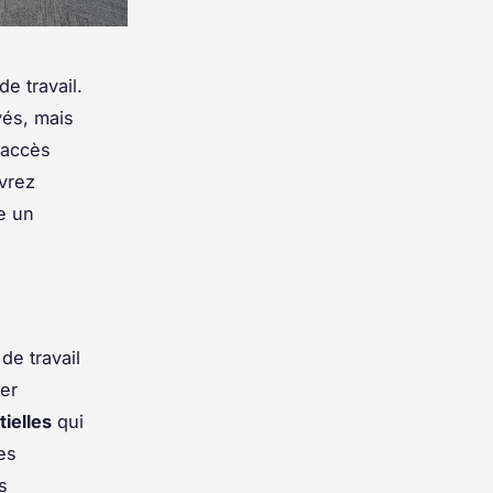
e travail.
yés, mais
 accès
uvrez
re un
de travail
er
ielles
qui
les
s