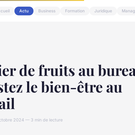
cueil
Actu
Business
Formation
Juridique
Manag
er de fruits au burea
tez le bien-être au
ail
ctobre 2024 — 3 min de lecture