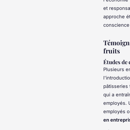
et responsa
approche ét
conscience 
Témoigna
fruits
Études de 
Plusieurs e
l'introduct
pâtisseries 
qui a entra
employés. U
employés on
en entrepri