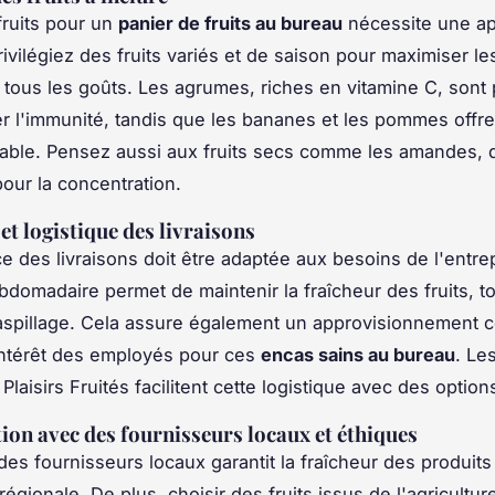
fruits pour un
panier de fruits au bureau
nécessite une a
rivilégiez des fruits variés et de saison pour maximiser l
e tous les goûts. Les agrumes, riches en vitamine C, sont 
r l'immunité, tandis que les bananes et les pommes offr
able. Pensez aussi aux fruits secs comme les amandes, q
pour la concentration.
et logistique des livraisons
e des livraisons doit être adaptée aux besoins de l'entre
ebdomadaire permet de maintenir la fraîcheur des fruits, t
gaspillage. Cela assure également un approvisionnement c
'intérêt des employés pour ces
encas sains au bureau
. Le
aisirs Fruités facilitent cette logistique avec des options
ion avec des fournisseurs locaux et éthiques
des fournisseurs locaux garantit la fraîcheur des produits
égionale. De plus, choisir des fruits issus de l'agricultur