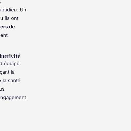
e
uotidien. Un
'ils ont
iers de
ment
uctivité
 d'équipe.
çant la
 la santé
us
 l'engagement