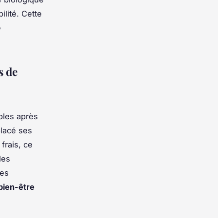
lité. Cette
e
s de
bles après
lacé ses
frais, ce
des
ses
bien-être