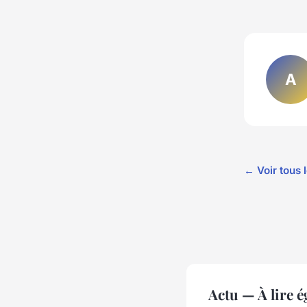
A
← Voir tous l
Actu — À lire 