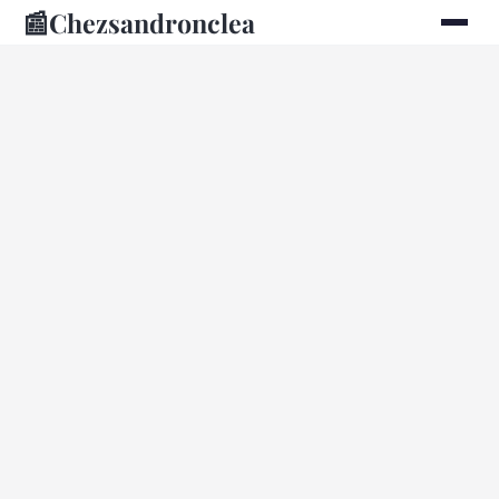
📰
Chezsandronclea