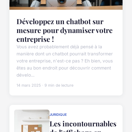
Développez un chatbot sur
mesure pour dynamiser votre
entreprise !
Vous avez probablement déjà pensé à la
manière dont un chatbot pourrait transformer
votre entreprise, n'est-ce pas ? Eh bien, vous
êtes au bon endroit pour découvrir comment
dévelo...
14 mars 2025 · 9 min de lecture
JURIDIQUE
Les incontournables