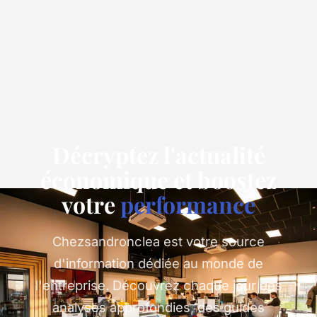
Décryptez l'actualité
économique et boostez
votre
performance
Chezsandronclea est votre source
d'information dédiée au monde de
l'entreprise. Découvrez chaque jour des
analyses approfondies, des guides