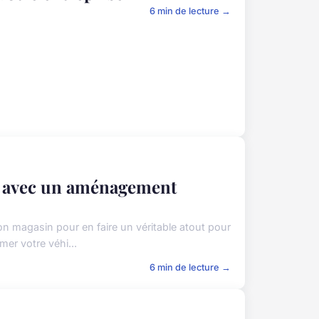
6 min de lecture →
n avec un aménagement
n magasin pour en faire un véritable atout pour
er votre véhi...
6 min de lecture →