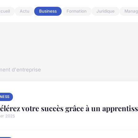
cueil
Actu
Business
Formation
Juridique
Manag
ment d'entreprise
INESS
élérez votre succès grâce à un apprentis
rier 2025