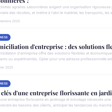
sonnières ?
ctivités agraires saisonnières exigent une organisation rigoureuse 
aire des récoltes, et mettre à l'abri le matériel, les transports, les 
ptembre 2025
INESS
iciliation d'entreprise : des solutions fle
iciliation d'entreprise offre des solutions flexibles et économique
ants ou expérimentés. Opter pour une adresse professionnelle adé
vier 2025
INESS
 clés d'une entreprise florissante en jard
 une entreprise florissante en jardinage et bricolage nécessite un
endre les besoins des clients, anticiper les tendances du marché 