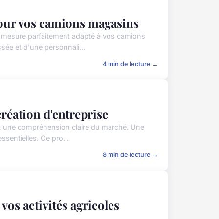
our vos camions magasins
 mesure parfaitement adapté à vos camions
ée et d'une personnali...
4 min de lecture →
réation d'entreprise
et une compréhension claire du marché. Une
sentielles. Ce pro...
8 min de lecture →
os activités agricoles