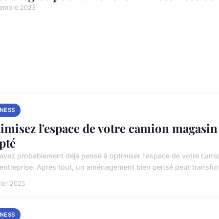
vembre 2023
INESS
imisez l'espace de votre camion magasi
pté
avez probablement déjà pensé à optimiser l'espace de votre camio
 entreprise. Après tout, un aménagement bien pensé peut transform
rier 2025
INESS