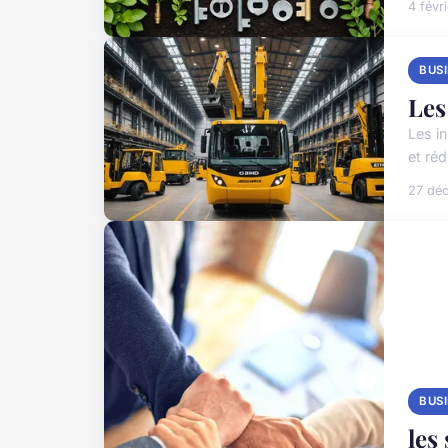
4 févr
BUS
Les
Les in
et réd
27 dé
BUS
les