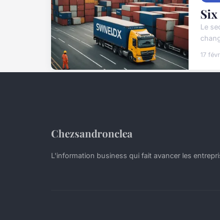
Six
Le se
chang
17 fév
Chezsandronclea
L'information business qui fait avancer les entrepr