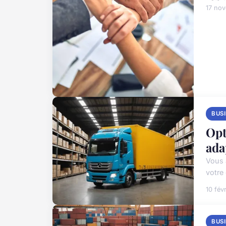
17 no
BUS
Opt
ada
Vous 
votre
10 fév
BUS