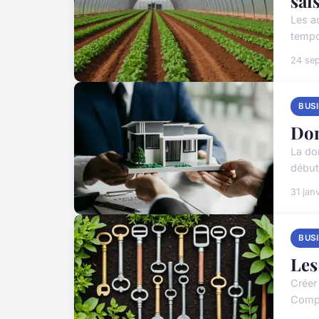
sai
Les a
tempor
24 se
BUS
Dom
La dom
début
31 jan
BUS
Les
Créer
Compr