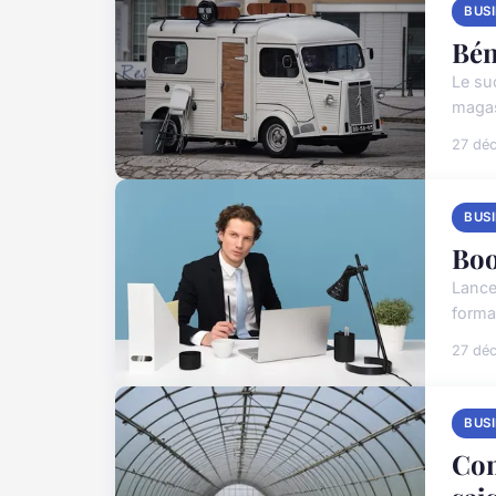
BUS
Bén
Le su
magas
27 dé
BUS
Boo
Lance
forma
27 dé
BUS
Com