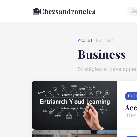
📰
Chezsandronclea
Ac
Accueil
› Business
Business
Stratégies et développe
BUS
Acc
11 fév