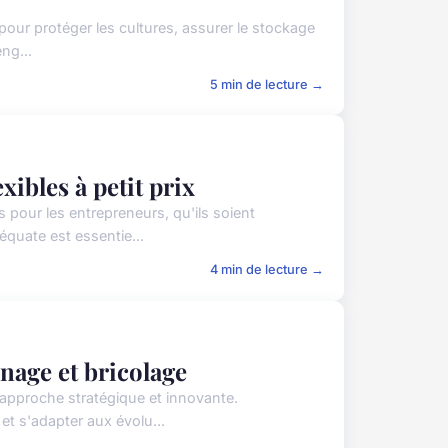
pour protéger les cultures, assurer le stockage
eng...
5 min de lecture →
xibles à petit prix
s pour les entrepreneurs, qu'ils soient
quate est essentie...
4 min de lecture →
inage et bricolage
e approche stratégique et innovante.
et s'adapter aux évolu...