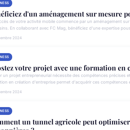
INESS
éficiez d'un aménagement sur mesure p
ccès de votre activité mobile commence par un aménagement sur
ins. En collaborant avec FC Mag, bénéficiez d'une expertise pouss
cembre 2024
INESS
stez votre projet avec une formation en c
r un projet entrepreneurial nécessite des compétences précises 
tion en création d'entreprise permet d'acquérir ces compétences es
cembre 2024
INESS
ment un tunnel agricole peut optimiser v