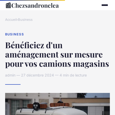
📰
Chezsandronclea
Accueil
›
Business
BUSINESS
Bénéficiez d'un
aménagement sur mesure
pour vos camions magasins
admin — 27 décembre 2024 — 4 min de lecture