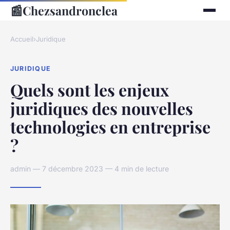
📰
Chezsandronclea
Accueil
›
Juridique
JURIDIQUE
Quels sont les enjeux
juridiques des nouvelles
technologies en entreprise
?
admin — 7 décembre 2023 — 4 min de lecture